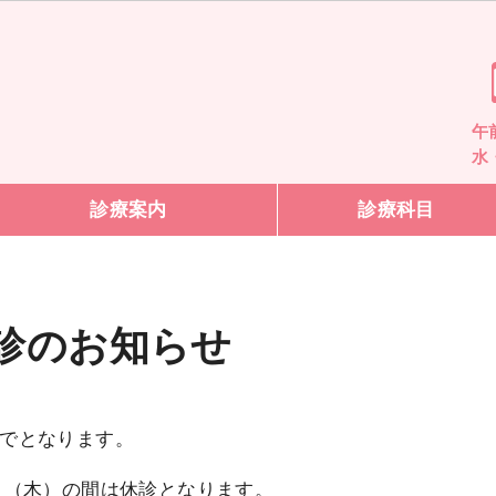
午前
水
診療案内
診療科目
むし歯
歯周病
口腔外科
定期検診
訪問診療
小児歯科
矯正歯科
マタニティ歯科
審美歯科
インプラント
入れ歯
いびき治療
オーラルフレイル
サリバチェッカー
▶
▶
▶
▶
▶
▶
▶
▶
▶
▶
▶
▶
▶
▶
休診のお知らせ
でとなります。
日（木）の間は休診となります。